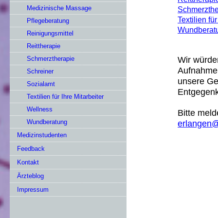
Medizinische Massage
Schmerzthe
Textilien für
Pflegeberatung
Wundberat
Reinigungsmittel
Reittherapie
Wir würden
Schmerztherapie
Aufnahme i
Schreiner
unsere Ge
Sozialamt
Entgegenk
Textilien für Ihre Mitarbeiter
Wellness
Bitte meld
Wundberatung
erlangen
Medizinstudenten
Feedback
Kontakt
Ärzteblog
Impressum