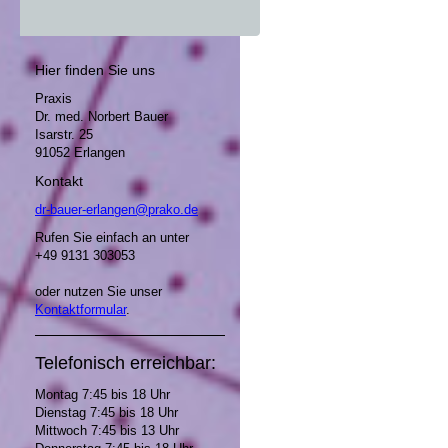
Hier finden Sie uns
Praxis
Dr. med. Norbert Bauer
Isarstr. 25
91052 Erlangen
Kontakt
dr-bauer-erlangen@prako.de
Rufen Sie einfach an unter
+49 9131 303053
oder nutzen Sie unser
Kontaktformular
.
Telefonisch erreichbar:
Montag 7:45 bis 18 Uhr
Dienstag 7:45 bis 18 Uhr
Mittwoch 7:45 bis 13 Uhr