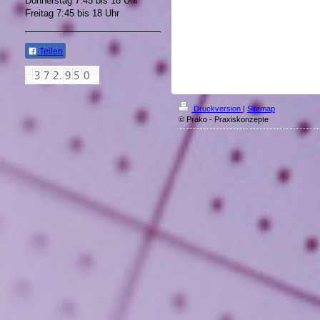
Donnerstag 7:45 bis 18 Uhr
Freitag 7:45 bis 18 Uhr
Teilen
Druckversion
|
Sitemap
© Prako - Praxiskonzepte