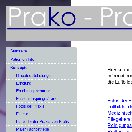
Startseite
Patienten-Info
Konzepte
Hier können
Informatione
Diabetes Schulungen
die Luftbil
Erholung
Ernährungsberatung
Fallschirmspringer/ -arzt
Fotos der P
Fotos der Praxis
Luftbilder d
Medizinisc
Friseur
Pflegebera
Luftbilder der Praxis von Profis
Reinigungsm
Maler Fachbetriebe
Reittherapi